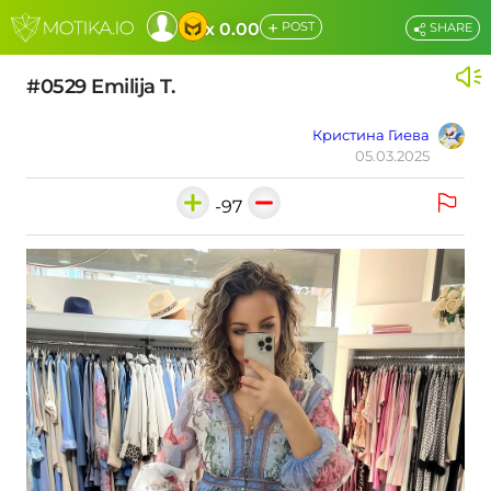
+
x 0.00
POST
SHARE
#0529 Emilija T.
Кристина Гиева
05.03.2025
-97