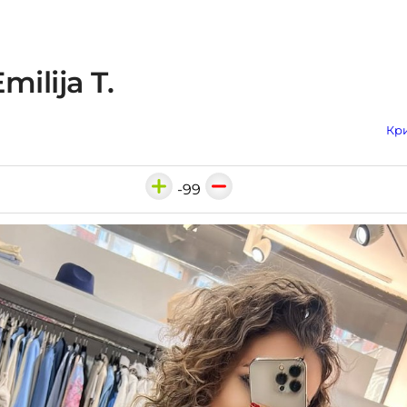
milija T.
Кри
-99