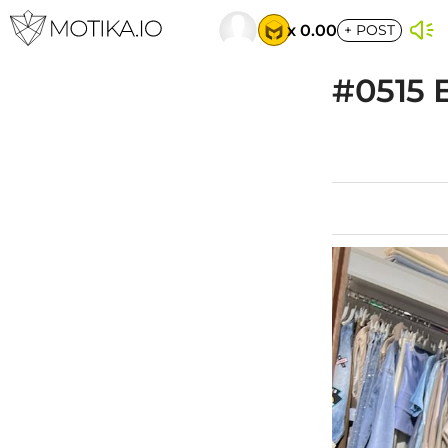
x 0.00
+
POST
#0515 E