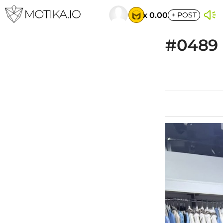
x 0.00
+
POST
#0489 E