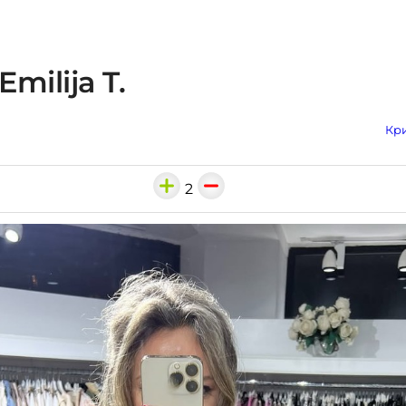
milija T.
Кри
2