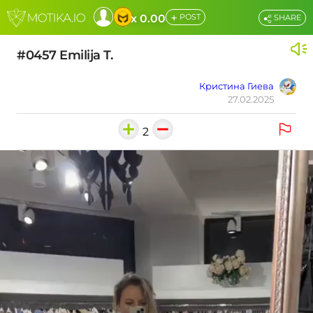
+
x 0.00
POST
SHARE
#0457 Emilija T.
Кристина Гиева
27.02.2025
2