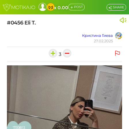
+
x 0.00
POST
SHARE
#0456 Eli T.
Кристина Гиева
27.02.2025
3