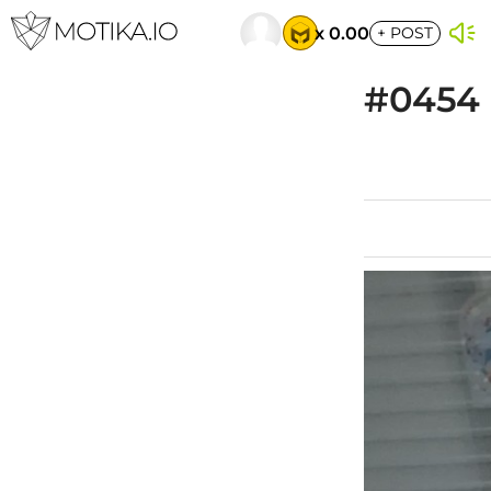
x 0.00
+
POST
#0454 