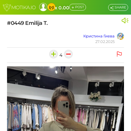
+
x 0.00
POST
SHARE
#0449 Emilija T.
Кристина Гиева
27.02.2025
4