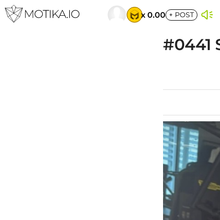
x 0.00
+
POST
#0441 