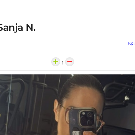
Sanja N.
Кри
1