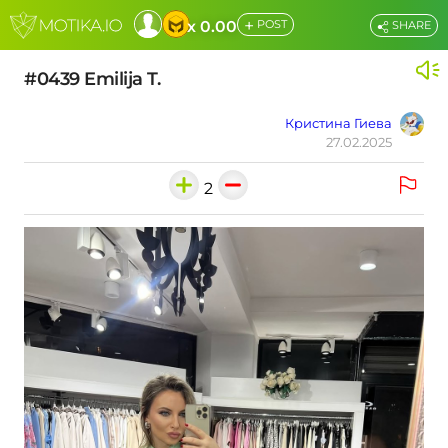
+
x 0.00
POST
SHARE
#0439 Emilija T.
Кристина Гиева
27.02.2025
2