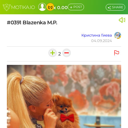
+
x 0.00
POST
SHARE
#0391 Blazenka M.P.
Кристина Гиева
04.09.2024
2