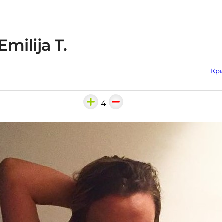
milija T.
Кри
4