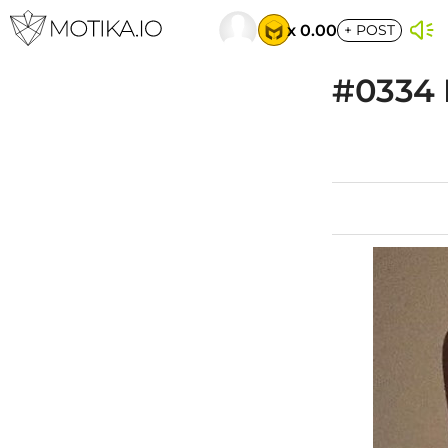
x 0.00
+
POST
#0334 E