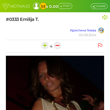
+
x 0.00
POST
SHARE
#0333 Emilija T.
Кристина Гиева
02.08.2024
4