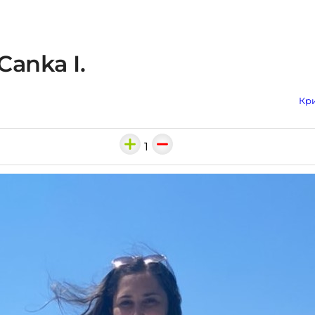
Canka I.
Кри
1