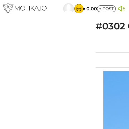
x 0.00
+
POST
#0302 