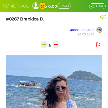
+
x 0.00
POST
SHARE
#0267 Brankica D.
Кристина Гиева
24.07.2024
6