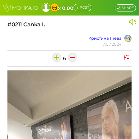
+
x 0.00
POST
SHARE
#0211 Canka I.
Кристина Гиева
17.07.2024
6