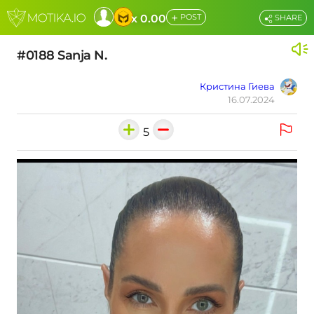
+
x 0.00
POST
SHARE
#0188 Sanja N.
Кристина Гиева
16.07.2024
5