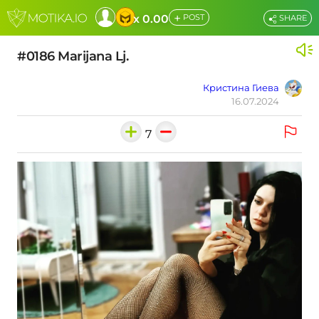
+
x 0.00
POST
SHARE
#0186 Marijana Lj.
Кристина Гиева
16.07.2024
7