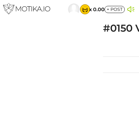
x 0.00
+
POST
#0150 V