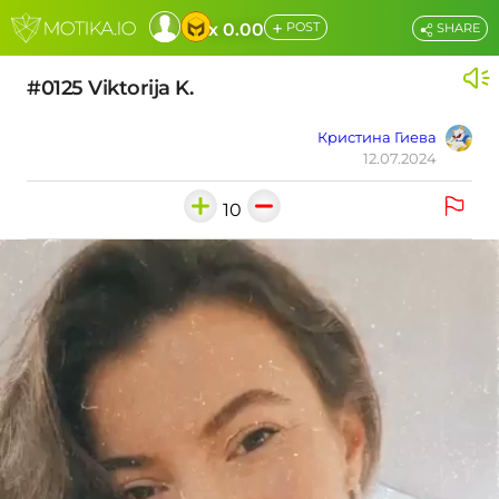
+
x 0.00
POST
SHARE
#0125 Viktorija K.
Кристина Гиева
12.07.2024
10