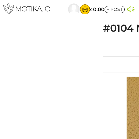
x 0.00
+
POST
#0104 M