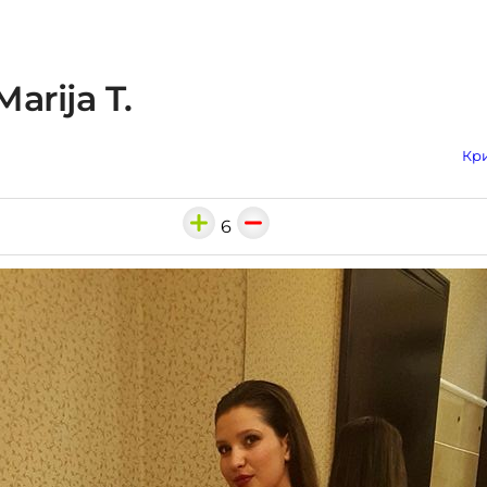
arija T.
Кри
6