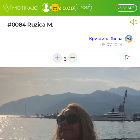
+
x 0.00
POST
SHARE
#0084 Ruzica M.
Кристина Гиева
09.07.2024
6