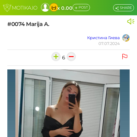
+
x 0.00
POST
SHARE
#0074 Marija A.
Кристина Гиева
07.07.2024
6