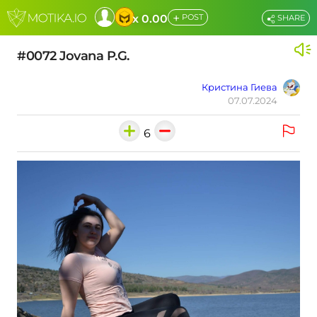
+
x 0.00
POST
SHARE
#0072 Jovana P.G.
Кристина Гиева
07.07.2024
6