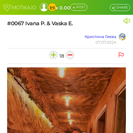
+
x 0.00
POST
SHARE
#0067 Ivana P. & Vaska E.
Кристина Гиева
07.07.2024
18