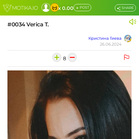
+
x 0.00
POST
SHARE
#0034 Verica T.
Кристина Гиева
26.06.2024
8