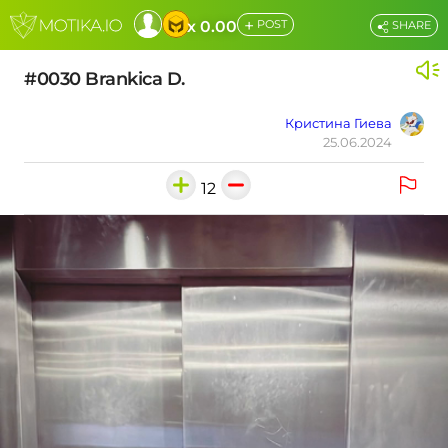
+
x 0.00
POST
SHARE
#0030 Brankica D.
Кристина Гиева
25.06.2024
12