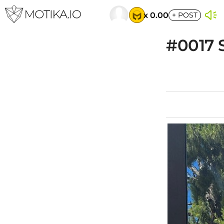
x 0.00
+
POST
#0017 S