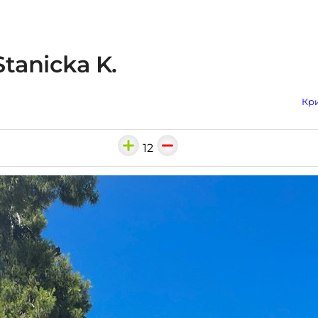
tanicka K.
Кри
12