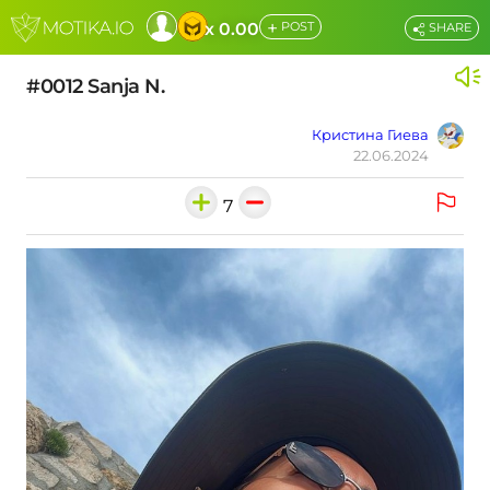
+
x 0.00
POST
SHARE
#0012 Sanja N.
Кристина Гиева
22.06.2024
7