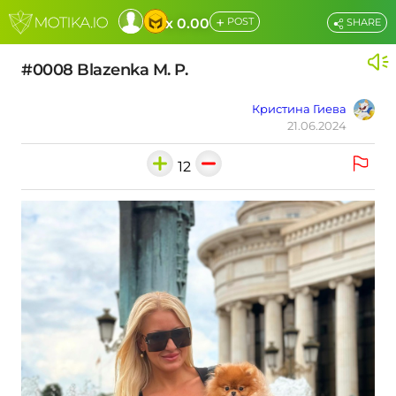
+
x 0.00
POST
SHARE
#0008 Blazenka M. P.
Кристина Гиева
21.06.2024
12