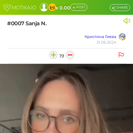
+
x 0.00
POST
SHARE
#0007 Sanja N.
Кристина Гиева
21.06.2024
19