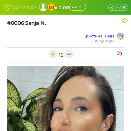
+
x 0.00
POST
SHARE
#0006 Sanja N.
Кристина Гиева
21.06.2024
15