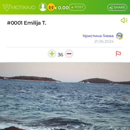
+
x 0.00
POST
SHARE
#0001 Emilija T.
Кристина Гиева
21.06.2024
36